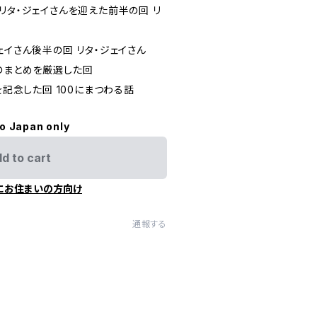
ストにリタ・ジェイさんを迎えた前半の回 リ
タ・ジェイさん後半の回 リタ・ジェイさん
スメのまとめを厳選した回
00回を記念した回 100にまつわる話
to Japan only
d to cart
にお住まいの方向け
通報する