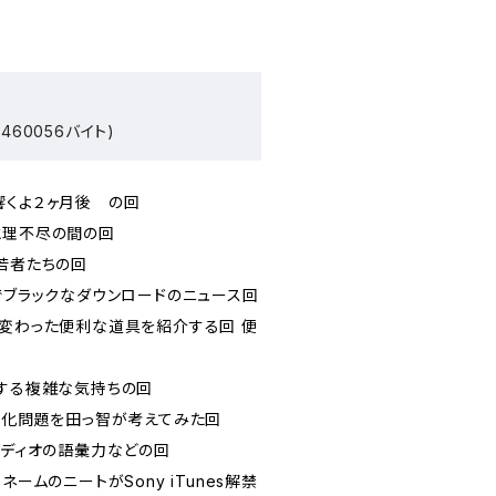
460056バイト)
てば響くよ２ヶ月後 の回
条理と理不尽の間の回
れる若者たちの回
マックでブラックなダウンロードのニュース回
 人生が変わった便利な道具を紹介する回 便
味に対する複雑な気持ちの回
少子高齢化問題を田っ智が考えてみた回
田っ智レディオの語彙力などの回
キラネームのニートがSony iTunes解禁