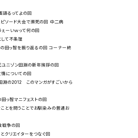
、映画語るってよの回
二病エピソード大会で瀕死の回 中二病
谷でうぇーいｗって何の回
ュンとして不条理
2012年の田っ智を振り返るの回 コーナー終
曲家田代ユニゾン田淵の新年挨拶の回
間の友情についての回
ニゾン田淵の2012 このマンガがすごいから
13年の田っ智マニフェストの回
普遍的なことを問うことでお馴染みの普通お
ホ宗教戦争の回
ーザーとクリエイターをつなぐ回