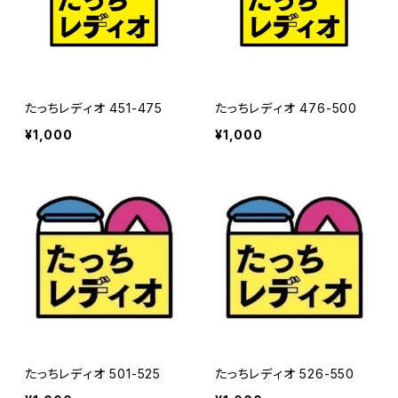
たっちレディオ 451-475
たっちレディオ 476-500
¥1,000
¥1,000
たっちレディオ 501-525
たっちレディオ 526-550