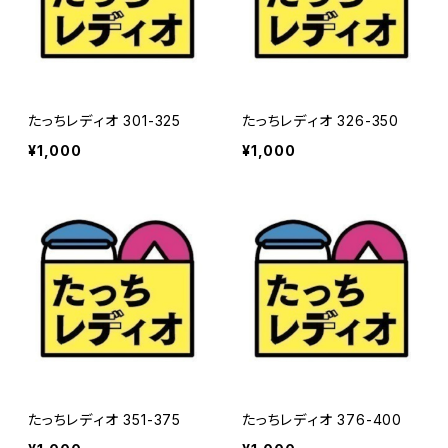
たっちレディオ 301-325
たっちレディオ 326-350
¥1,000
¥1,000
たっちレディオ 351-375
たっちレディオ 376-400