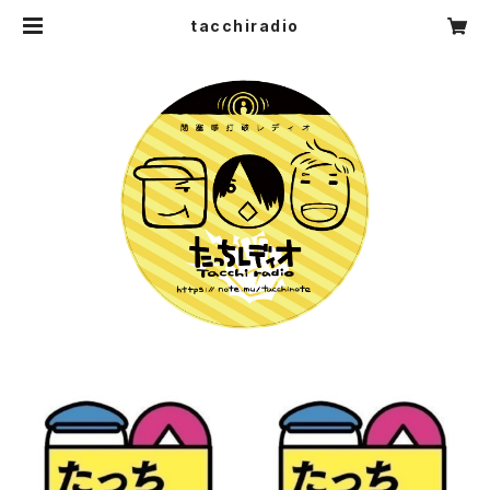
tacchiradio