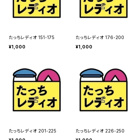
たっちレディオ 151-175
たっちレディオ 176-200
¥1,000
¥1,000
たっちレディオ 201-225
たっちレディオ 226-250