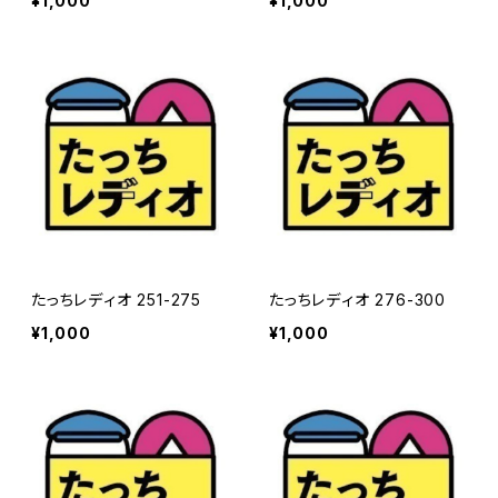
¥1,000
¥1,000
たっちレディオ 251-275
たっちレディオ 276-300
¥1,000
¥1,000