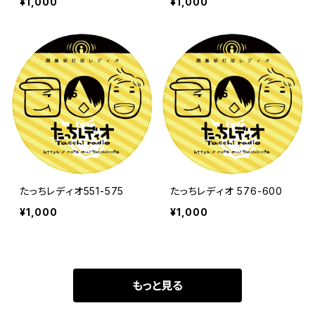
¥1,000
¥1,000
たっちレディオ551-575
たっちレディオ 576-600
¥1,000
¥1,000
もっと見る